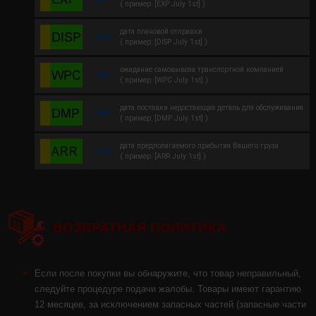
( пример: [EXP July 1st] )
дата плановой отправки
DISP
( пример: [DISP July 1st] )
ожидание самовывоза транспортной компанией
WPC
( пример: [WPC July 1st] )
дата поставки недостающая деталь для обслуживания
DMP
( пример: [DMP July 1st] )
дата предполагаемого прибытия Вашего груза
ARR
( пример: [ARR July 1st] )
ВОЗВРАТНАЯ ПОЛИТИКА
Если после покупки вы обнаружите, что товар неправильный,
следуйте процедуре подачи жалобы. Товары имеют гарантию
12 месяцев, за исключением запасных частей (запасные части