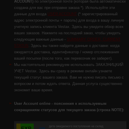
ACCOUNT)
по электронной почте (которая была автоматически
создана для вас при отправке заказа *). Используйте эти
данные для входа
USER ACCOUNT
(* зарегистрированный
адрес электронной почты + пароль) для входа в вашу личную
учетную запись клиента Vestax. Здесь вы увидите обзор всех
ваших заказов. Нажмите на последний заказ, чтобы увидеть
следующие важные данные -
SUMMARY ORDER, CURRENT
STATUS
. Здесь вы также найдете данные о доставке: когда
ожидается доставка, идентификатор / номер отслеживания
вашей посылки (после того, как перевозчик ее заберет).
Мы настоятельно рекомендуем использовать ЗАКАЗНИЦКИЙ
УЧЕТ Vestax. Здесь вы сразу в режиме онлайн узнаете
текущий статус вашего заказа. Вам не нужно писать письмо с
вопросом и потом ждать ответа. Данная услуга существенно
экономит ваше время.
User Account online - пояснения к используемым
сокращениям статусов для текущего заказа (строка NOTE):
дата ожидаемого поступления на склад
EXP