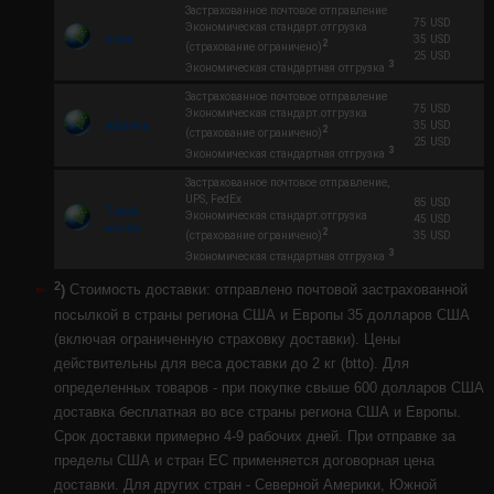
Застрахованное почтовое отправление
75 USD
Экономическая стандарт.отгрузка
Азия
35 USD
2
(страхование ограничено)
25 USD
3
Экономическая стандартная отгрузка
Застрахованное почтовое отправление
75 USD
Экономическая стандарт.отгрузка
Африка
35 USD
2
(страхование ограничено)
25 USD
3
Экономическая стандартная отгрузка
Застрахованное почтовое отправление,
UPS, FedEx
85 USD
Тихий
Экономическая стандарт.отгрузка
45 USD
океан
2
35 USD
(страхование ограничено)
3
Экономическая стандартная отгрузка
2
)
Стоимость доставки: отправлено почтовой застрахованной
посылкой в ​​страны региона США и Европы 35 долларов США
(включая ограниченную страховку доставки). Цены
действительны для веса доставки до 2 кг (btto). Для
определенных товаров - при покупке свыше 600 долларов США
доставка бесплатная во все страны региона США и Европы.
Срок доставки примерно 4-9 рабочих дней. При отправке за
пределы США и стран ЕС применяется договорная цена
доставки. Для других стран - Северной Америки, Южной