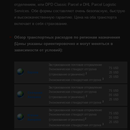
отделением, или DPD Classic Parcel и DHL Parcel Logistic
Services. Обе формы составляют очень безопасную, быструю
и высококачественную гарантию. Цена на оба транспорта
включает в себя страхование.
Обзор транспортных расходов по регионам назначения
(Цены указаны ориентировочно и могут меняться в
зависимости от условий):
Застрахованное почтовое отправление
75 USD
Экономическая стандарт.отгрузка
Европа
25 USD
2
(страхование ограничено)
25 USD
3
Экономическая стандартная отгрузка
Застрахованное почтовое отправление
75 USD
Экономическая стандарт.отгрузка
Северная
35 USD
2
Америка
(страхование ограничено)
25 USD
3
Экономическая стандартная отгрузка
Застрахованное почтовое отправление
75 USD
Экономическая стандарт.oтгрузка
Южная
35 USD
2
Америка
(страхование ограничено)
25 USD
3
Экономическая стандартная отгрузка