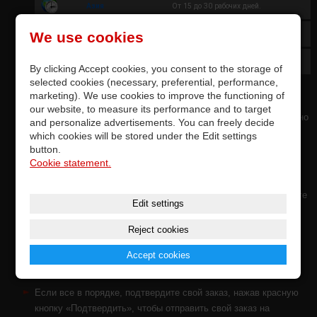
Азия
Oт 15 до 30 рабочих дней.
We use cookies
Африка
Oт 15 до 30 рабочих дней.
Тихий океан
Oт 15 до 30 рабочих дней.
By clicking Accept cookies, you consent to the storage of
selected cookies (necessary, preferential, performance,
marketing). We use cookies to improve the functioning of
Следующий шаг: укажите свой адрес доставки и контакты -
our website, to measure its performance and to target
телефон, адрес электронной почты. О безопасности безопасно
and personalize advertisements. You can freely decide
войдите в электронные магазины через «Open ID»,
which cookies will be stored under the Edit settings
перечисленные ниже (НЕ требуется). Если вы совершаете
button.
Cookie statement.
покупки впервые, мы автоматически создадим для вас
УЧЕТНУЮ ЗАПИСЬ ПОЛЬЗОВАТЕЛЯ
. В следующий раз вы
можете войти в свою учетную запись. В нем вы также найдете
Edit settings
историю ваших заказов Vestax.
Reject cookies
Отметив поле, вы соглашаетесь с нашими
Условиями
Accept cookies
использования.
Если все в порядке, подтвердите свой заказ, нажав красную
кнопку «Подтвердить», чтобы отправить свой заказ на