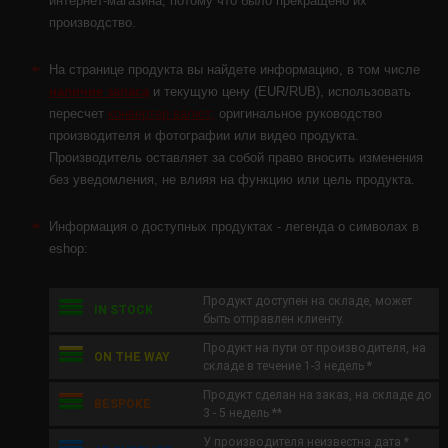
интернет-магазина, потому что было прекращено их
производство.
На странице продукта вы найдете информацию, в том числе
наличие запаса
и текущую цену (EUR/RUB), использовать
пересчет
конвертер валют;
оригинальное руководство
производителя и фотографии или видео продукта.
Производитель оставляет за собой право вносить изменения
без уведомления, не влияя на функцию или цель продукта.
Информация о доступных продуктах - легенда о символах в
eshop:
Продукт доступен на складе, может
IN STOCK
быть отправлен клиенту.
Продукт на пути от производителя, на
ON THE WAY
складе в течение 1-3 недель *
Продукт cделан на заказ, на складе до
BESPOKE
3 - 5 недель **
У производителя неизвестна дата *